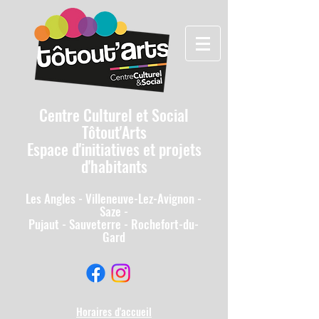
Centre Culturel et Social
Tôtout'Arts
Espace d'initiatives et projets
d'habitants
Les A
ngles - Villeneuv
e-Lez-Avignon -
Saze -
Pujaut - Sauveterre - Rochefort-du-
Gard
Horaires d'accueil