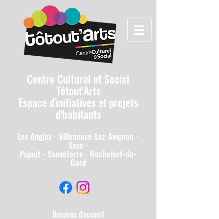
Centre Culturel et Social
Tôtout'Arts
Espace d'initiatives et projets
d'habitants
Les A
ngles - Villeneuv
e-Lez-Avignon -
Saze -
Pujaut - Sauveterre - Rochefort-du-
Gard
Horaires d'accueil