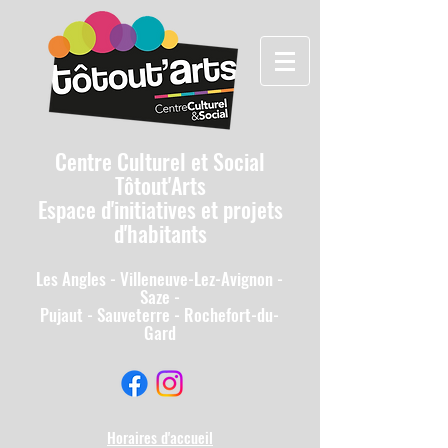
Centre Culturel et Social
Tôtout'Arts
Espace d'initiatives et projets
d'habitants
Les A
ngles - Villeneuv
e-Lez-Avignon -
Saze -
Pujaut - Sauveterre - Rochefort-du-
Gard
Horaires d'accueil