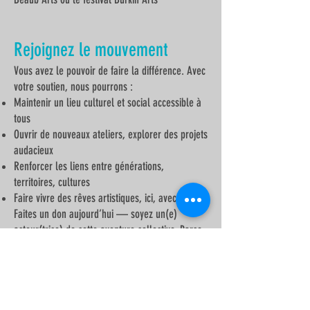
Rejoignez le mouvement
Vous avez le pouvoir de faire la différence. Avec
votre soutien, nous pourrons :
Maintenir un lieu culturel et social accessible à
tous
Ouvrir de nouveaux ateliers, explorer des projets
audacieux
Renforcer les liens entre générations,
territoires, cultures
Faire vivre des rêves artistiques, ici, avec vous
Faites un don aujourd’hui — soyez un(e)
acteur(trice) de cette aventure collective. Parce
que la culture fait société, parce que chaque
geste compte, merci d’être à nos côtés.
Enfin, vous pouvez défiscaliser 66% de votre
don !