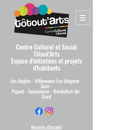
Centre Culturel et Social
Tôtout'Arts
Espace d'initiatives et projets
d'habitants
Les A
ngles - Villeneuv
e-Lez-Avignon -
Saze -
Pujaut - Sauveterre - Rochefort-du-
Gard
Horaires d'accueil